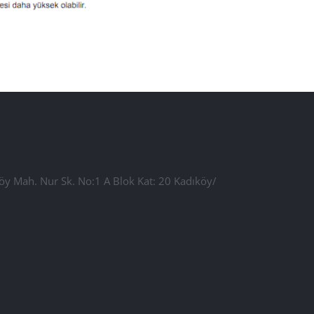
öy Mah. Nur Sk. No:1 A Blok Kat: 20 Kadıköy/