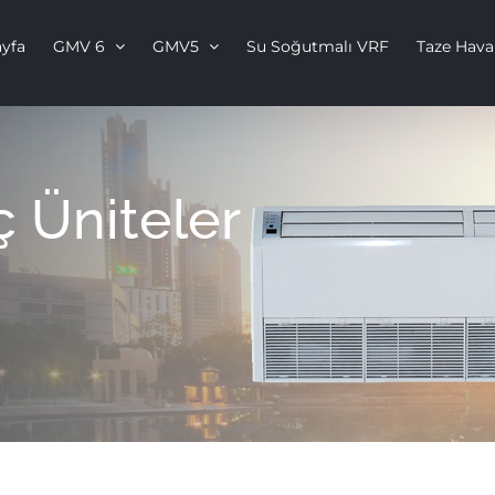
yfa
GMV 6
GMV5
Su Soğutmalı VRF
Taze Hava
ç Üniteler