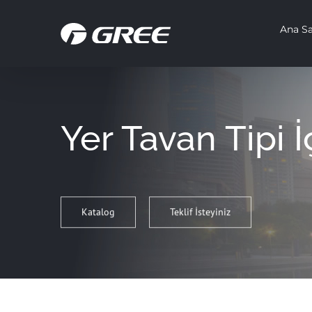
İçeriğe
Ana Sa
geç
Yer Tavan Tipi İ
Katalog
Teklif İsteyiniz