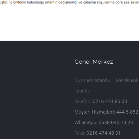
Genel Merkez
Business İstanbul - Merdivenk
İstanbul
Telefon:
0216 474 85 00
Müşteri Hizmetleri: 444 5 852
WhatsApp: 0538 040 70 20
Faks:
0216 474 48 01